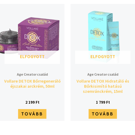
ELFOGYOTT
ELFOGYOTT
Age Creator család
Age Creator család
Vollare DETOX Bőrregeneráló
Vollare DETOX Hidratáló és
éjszakai arckrém, 50ml
Bőrkisimító hatású
szemránckrém, 15ml
2 199
Ft
1 799
Ft
TOVÁBB
TOVÁBB