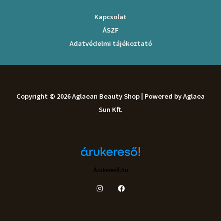
ó
Kapcsolat
r
ÁSZF
i
Adatvédelmi tájékoztató
á
t
Copyright © 2026 Aglaean Beauty Shop | Powered by Aglaea
Sun Kft.
Árukereső.hu