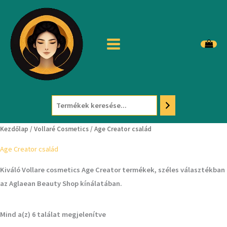
Skip
to
content
Kezdőlap
/
Vollaré Cosmetics
/ Age Creator család
Age Creator család
Kiváló Vollare cosmetics Age Creator termékek, széles választékban
az Aglaean Beauty Shop kínálatában.
Mind a(z) 6 találat megjelenítve