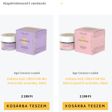
Age Creator család
Age Creator család
Vollare AGE CREATOR 40+
Vollare AGE CREATOR 50+
Hidratáló arckrém, 50ml
Ránctalanító arckrém, 50ml
2 199
Ft
2 199
Ft
KOSÁRBA TESZEM
KOSÁRBA TESZEM