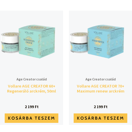
Age Creator család
Age Creator család
Vollare AGE CREATOR 60+
Vollare AGE CREATOR 70+
Regeneráló arckrém, 50ml
Maximum renew arckrém
2 199
Ft
2 199
Ft
KOSÁRBA TESZEM
KOSÁRBA TESZEM